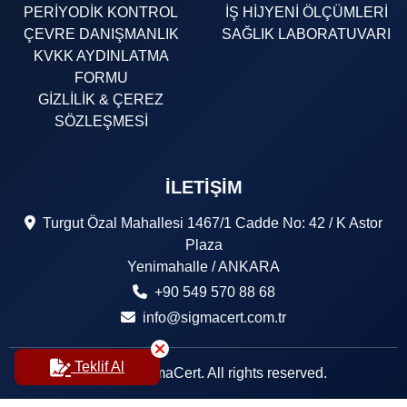
PERİYODİK KONTROL
İŞ HİJYENİ ÖLÇÜMLERİ
ÇEVRE DANIŞMANLIK
SAĞLIK LABORATUVARI
KVKK AYDINLATMA
FORMU
GİZLİLİK & ÇEREZ
SÖZLEŞMESİ
İLETIŞIM
Turgut Özal Mahallesi 1467/1 Cadde No: 42 / K Astor
Plaza
Yenimahalle / ANKARA
+90 549 570 88 68
info@sigmacert.com.tr
Teklif Al
© 2026 SigmaCert. All rights reserved.