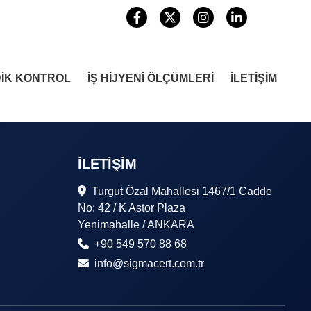
DİK KONTROL
İŞ HİJYENİ ÖLÇÜMLERİ
İLETİŞİM
İLETIŞIM
Turgut Özal Mahallesi 1467/1 Cadde
No: 42 / K Astor Plaza
Yenimahalle / ANKARA
+90 549 570 88 68
info@sigmacert.com.tr