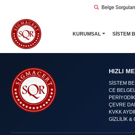
Belge Sorgula
KURUMSAL
SİSTEM 
HIZLI M
SİSTEM B
CE BELGE
PERİYODİ
ÇEVRE DA
KVKK AYD
GİZLİLİK 