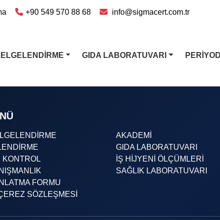
ma
+90 549 570 88 68
info@sigmacert.com.tr
BELGELENDİRME
GIDA LABORATUVARI
PERİYO
ENÜ
ELGELENDİRME
AKADEMİ
LENDİRME
GIDA LABORATUVARI
K KONTROL
İŞ HİJYENİ ÖLÇÜMLERİ
NIŞMANLIK
SAĞLIK LABORATUVARI
INLATMA FORMU
& ÇEREZ SÖZLEŞMESİ