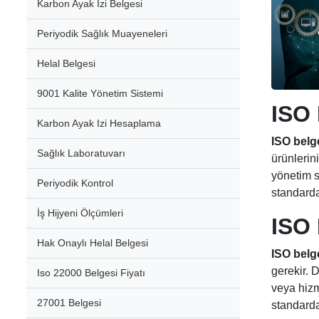
Karbon Ayak İzi Belgesi
Periyodik Sağlık Muayeneleri
Helal Belgesi
9001 Kalite Yönetim Sistemi
ISO 
Karbon Ayak Izi Hesaplama
ISO belg
Sağlık Laboratuvarı
ürünlerini
yönetim s
Periyodik Kontrol
standarda
İş Hijyeni Ölçümleri
ISO 
Hak Onaylı Helal Belgesi
ISO belg
gerekir. 
Iso 22000 Belgesi Fiyatı
veya hizm
27001 Belgesi
standarda