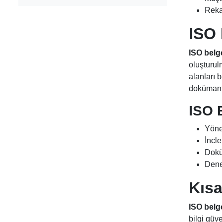
Reka
ISO 
ISO belg
oluşturulm
alanları 
dokümanta
ISO 
Yöne
İncl
Dokü
Denet
Kısa
ISO belg
bilgi güv