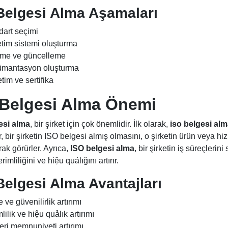
Belgesi Alma
Aşamaları
dart seçimi
tim sistemi oluşturma
eme ve güncelleme
mantasyon oluşturma
im ve sertifika
Belgesi Alma
Önemi
esi alma
, bir şirket için çok önemlidir. İlk olarak,
iso belgesi alm
, bir şirketin ISO belgesi almış olmasını, o şirketin ürün veya hi
rak görürler. Ayrıca,
ISO belgesi alma
, bir şirketin iş süreçleri
rimliliğini ve hiệu quảlığını artırır.
Belgesi Alma
Avantajları
e ve güvenilirlik artırımı
lilik ve hiệu quảlık artırımı
eri memnuniyeti artırımı