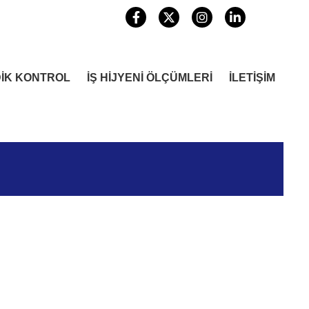
DİK KONTROL
İŞ HİJYENİ ÖLÇÜMLERİ
İLETİŞİM