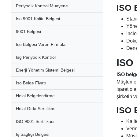
ISO 
Periyodik Kontrol Muayene
Stan
Iso 9001 Kalite Belgesi
Yöne
9001 Belgesi
İncl
Dokü
Iso Belgesi Veren Firmalar
Denet
Isg Periyodik Kontrol
ISO 
Enerji Yönetim Sistemi Belgesi
ISO belg
Müşteriler
Iso Belge Fiyatı
işaret ola
Helal Belgelendirme
şirketin ve
ISO 
Helal Gıda Sertifikası
Kalit
ISO 9001 Sertifikası
Verim
Iş Sağlığı Belgesi
Müşt