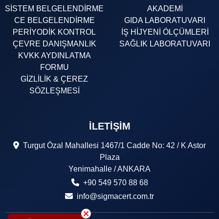
SİSTEM BELGELENDİRME
AKADEMİ
CE BELGELENDİRME
GIDA LABORATUVARI
PERİYODİK KONTROL
İŞ HİJYENİ ÖLÇÜMLERİ
ÇEVRE DANIŞMANLIK
SAĞLIK LABORATUVARI
KVKK AYDINLATMA
FORMU
GİZLİLİK & ÇEREZ
SÖZLEŞMESİ
İLETIŞIM
Turgut Özal Mahallesi 1467/1 Cadde No: 42 / K Astor
Plaza
Yenimahalle / ANKARA
+90 549 570 88 68
info@sigmacert.com.tr