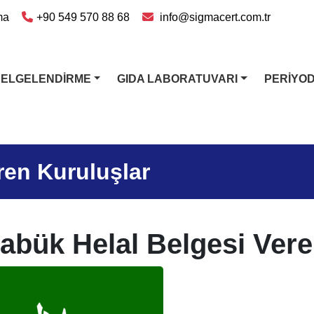
ma
+90 549 570 88 68
info@sigmacert.com.tr
BELGELENDİRME
GIDA LABORATUVARI
PERİYO
ren Kuruluşlar
abük Helal Belgesi Vere