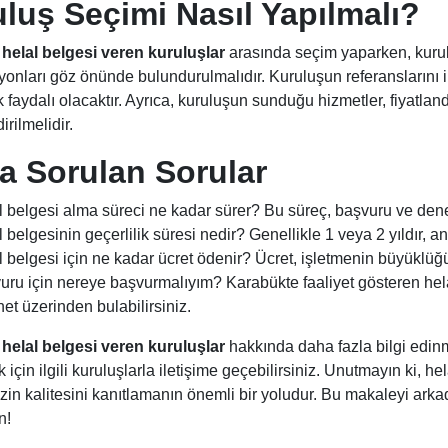
luş Seçimi Nasıl Yapılmalı?
helal belgesi veren kuruluşlar
arasında seçim yaparken, kurul
yonları göz önünde bulundurulmalıdır. Kuruluşun referanslarını 
aydalı olacaktır. Ayrıca, kuruluşun sunduğu hizmetler, fiyatlandır
rilmelidir.
a Sorulan Sorular
l belgesi alma süreci ne kadar sürer? Bu süreç, başvuru ve dene
 belgesinin geçerlilik süresi nedir? Genellikle 1 veya 2 yıldır, an
 belgesi için ne kadar ücret ödenir? Ücret, işletmenin büyüklüğü
ru için nereye başvurmalıyım? Karabükte faaliyet gösteren helal 
net üzerinden bulabilirsiniz.
helal belgesi veren kuruluşlar
hakkında daha fazla bilgi edinm
için ilgili kuruluşlarla iletişime geçebilirsiniz. Unutmayın ki, hel
izin kalitesini kanıtlamanın önemli bir yoludur. Bu makaleyi ark
n!