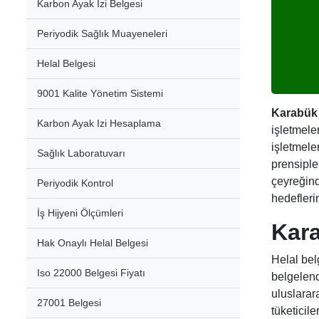
Karbon Ayak İzi Belgesi
Periyodik Sağlık Muayeneleri
Helal Belgesi
9001 Kalite Yönetim Sistemi
Karabük 
Karbon Ayak Izi Hesaplama
işletmeler
işletmele
Sağlık Laboratuvarı
prensiple
çeyreğind
Periyodik Kontrol
hedefleri
İş Hijyeni Ölçümleri
Kara
Hak Onaylı Helal Belgesi
Helal bel
Iso 22000 Belgesi Fiyatı
belgelend
uluslarar
27001 Belgesi
tüketicil