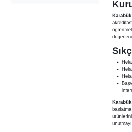
Kuru
Karabük 
akreditas
öğrenmek f
değerlendi
Sıkç
Hela
Helal
Helal
Başvu
inter
Karabük 
başlatmak 
ürünlerin
unutmayı