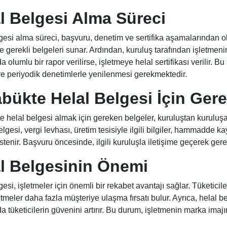
l Belgesi Alma Süreci
gesi alma süreci, başvuru, denetim ve sertifika aşamalarından olu
e gerekli belgeleri sunar. Ardından, kuruluş tarafından işletmenin
olumlu bir rapor verilirse, işletmeye helal sertifikası verilir. Bu s
r ve periyodik denetimlerle yenilenmesi gerekmektedir.
bükte Helal Belgesi İçin Gere
e helal belgesi almak için gereken belgeler, kuruluştan kuruluşa f
elgesi, vergi levhası, üretim tesisiyle ilgili bilgiler, hammadde ka
istenir. Başvuru öncesinde, ilgili kuruluşla iletişime geçerek gere
l Belgesinin Önemi
esi, işletmeler için önemli bir rekabet avantajı sağlar. Tüketicile
tmeler daha fazla müşteriye ulaşma fırsatı bulur. Ayrıca, helal bel
tüketicilerin güvenini artırır. Bu durum, işletmenin marka imajını g