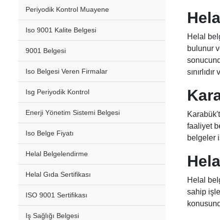
Periyodik Kontrol Muayene
Hela
Iso 9001 Kalite Belgesi
Helal bel
bulunur v
9001 Belgesi
sonucunda 
Iso Belgesi Veren Firmalar
sınırlıdı
Kara
Isg Periyodik Kontrol
Enerji Yönetim Sistemi Belgesi
Karabük't
faaliyet b
Iso Belge Fiyatı
belgeler 
Helal Belgelendirme
Hela
Helal Gıda Sertifikası
Helal belg
sahip işle
ISO 9001 Sertifikası
konusunda 
Iş Sağlığı Belgesi