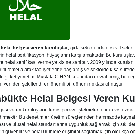
helal belgesi veren kuruluşlar
, gıda sektöründen tekstil sektö
in helal sertifikasyon ihtiyaçlarını karşılamaktadır. Bu kuruluşla
re helal sertifikası verme yetkisine sahiptir. 2009 yılında kurulan
rini temel alarak faaliyetlerine başlamış ve sektörde kısa sürede
e şirket yönetimi Mustafa CİHAN tarafından devralınmış; bu değ
ni yeniden şekillendiren önemli bir dönüm noktası olmuştur.
bükte Helal Belgesi Veren Ku
gesi veren kuruluşların temel görevi, işletmelerin ürün ve hiz
irmektir. Bu denetimler, üretim süreçlerinden hammadde kaynakl
ası ve ulusal helal standartlarına uygunluk sağlamak için sıkı den
erin güvenilir ve helal ürünlere erişimini sağlamak için oldukça ön