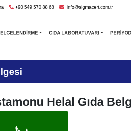
ma
+90 549 570 88 68
info@sigmacert.com.tr
BELGELENDİRME
GIDA LABORATUVARI
PERİYO
lgesi
tamonu Helal Gıda Belg