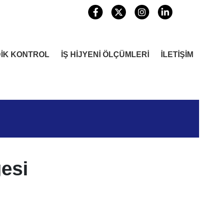
DİK KONTROL
İŞ HİJYENİ ÖLÇÜMLERİ
İLETİŞİM
esi