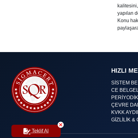
kalitesini
yapılan d
Konu hakk
paylaşara
HIZLI M
SİSTEM B
CE BELGE
PERİYODİ
ÇEVRE DA
KVKK AYD
GİZLİLİK 
Teklif Al