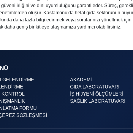
, güvenilirliğini ve dini uyumluluğunu garanti eder. Süreç, gerekl
enetimlerden oluşur. Kastamonu'da helal gıda sektörünün büyüm
ında daha fazla bilgi edinmek veya sorularınızı yöneltmek için y
k daha geniş bir kitleye ulaşmamıza yardımcı olabilirsiniz.
ENÜ
ELGELENDİRME
AKADEMİ
LENDİRME
GIDA LABORATUVARI
K KONTROL
İŞ HİJYENİ ÖLÇÜMLERİ
NIŞMANLIK
SAĞLIK LABORATUVARI
INLATMA FORMU
& ÇEREZ SÖZLEŞMESİ