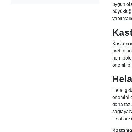
uygun olar
büyüklüğü
yapılmalıd
Kas
Kastamonu
üretimini
hem bölge
önemli bi
Hela
Helal gıd
önemini d
daha fazl
sağlayaca
fırsatlar 
Kastamon