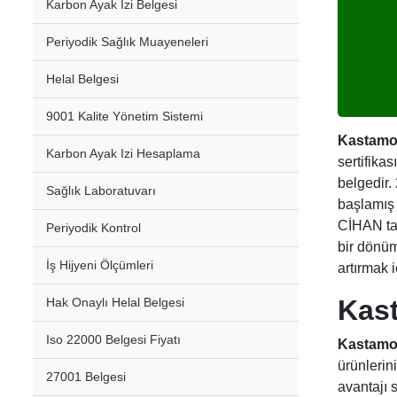
Karbon Ayak İzi Belgesi
Periyodik Sağlık Muayeneleri
Helal Belgesi
9001 Kalite Yönetim Sistemi
Kastamon
Karbon Ayak Izi Hesaplama
sertifika
belgedir.
Sağlık Laboratuvarı
başlamış 
CİHAN tar
Periyodik Kontrol
bir dönüm
İş Hijyeni Ölçümleri
artırmak i
Kas
Hak Onaylı Helal Belgesi
Iso 22000 Belgesi Fiyatı
Kastamon
ürünlerini
27001 Belgesi
avantajı s