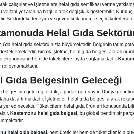
ak çalışırlar ve işletmelere helal gıda sertifikası verme yetkisine
 ve faaliyet alanına bağlı olarak değişiklik gösterebilir. Kuruluş
ır. Sektördeki deneyim ve güvenilirlik önemli seçim kriterleridir.
tamonuda Helal Gıda Sektör
'da helal gıda sektörü hızla büyümektedir. Bölgenin tarım potan
 desteklemektedir. Birçok işletme, helal gıda belgesi alarak ürü
 ekonomisine hem de tüketicilere fayda sağlamaktadır.
Kastam
r rol oynamaktadır.
l Gıda Belgesinin Geleceği
a belgesinin geleceği oldukça parlak görünüyor. Dünya genelin
aha da artırmaktadır. İşletmeler, helal gıda belgesi alarak reka
a yer edinecektir. Tüketicilerin helal gıda ürünleri konusunda b
ktır.
Kastamonu helal gıda belgesi
, bu global trendin bir par
sunmaktadır.
u helal gıda belgesi
, hem üreticiler hem de tüketiciler için b