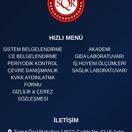
HIZLI MENÜ
SİSTEM BELGELENDİRME
AKADEMİ
CE BELGELENDİRME
GIDA LABORATUVARI
PERİYODİK KONTROL
İŞ HİJYENİ ÖLÇÜMLERİ
ÇEVRE DANIŞMANLIK
SAĞLIK LABORATUVARI
KVKK AYDINLATMA
FORMU
GİZLİLİK & ÇEREZ
SÖZLEŞMESİ
İLETIŞIM
Turgut Özal Mahallesi 1467/1 Cadde No: 42 / K Astor