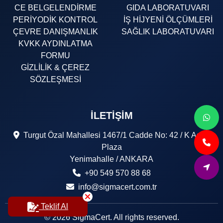
CE BELGELENDİRME
GIDA LABORATUVARI
PERİYODİK KONTROL
İŞ HİJYENİ ÖLÇÜMLERİ
ÇEVRE DANIŞMANLIK
SAĞLIK LABORATUVARI
KVKK AYDINLATMA
FORMU
GİZLİLİK & ÇEREZ
SÖZLEŞMESİ
İLETIŞIM
Turgut Özal Mahallesi 1467/1 Cadde No: 42 / K Astor
Plaza
Yenimahalle / ANKARA
+90 549 570 88 68
info@sigmacert.com.tr
Teklif Al
© 2026 SigmaCert. All rights reserved.