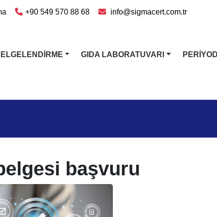
ma
+90 549 570 88 68
info@sigmacert.com.tr
BELGELENDİRME
GIDA LABORATUVARI
PERİYO
belgesi başvuru