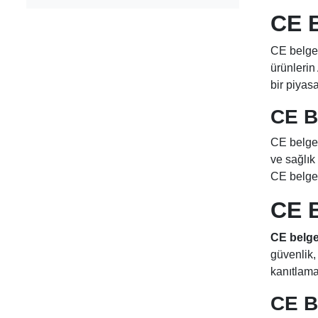
CE B
CE belges
ürünlerin
bir piyas
CE B
CE belgesi
ve sağlık 
CE belges
CE 
CE belge
güvenlik,
kanıtlama
CE B