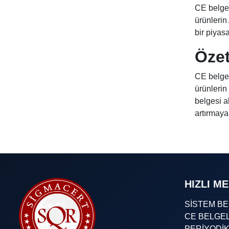
CE belges
ürünlerin
bir piyas
Öze
CE belges
ürünlerin
belgesi a
artırmaya
HIZLI M
SİSTEM B
CE BELGE
PERİYODİ