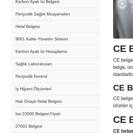
Karbon Ayak İzi Belgesi
Periyodik Sağlık Muayeneleri
Helal Belgesi
9001 Kalite Yönetim Sistemi
CE B
Karbon Ayak Izi Hesaplama
CE belges
Sağlık Laboratuvarı
belge, ür
standartl
Periyodik Kontrol
CE B
İş Hijyeni Ölçümleri
CE belgesi
Hak Onaylı Helal Belgesi
ürünler iç
Iso 22000 Belgesi Fiyatı
CE 
27001 Belgesi
CE belge