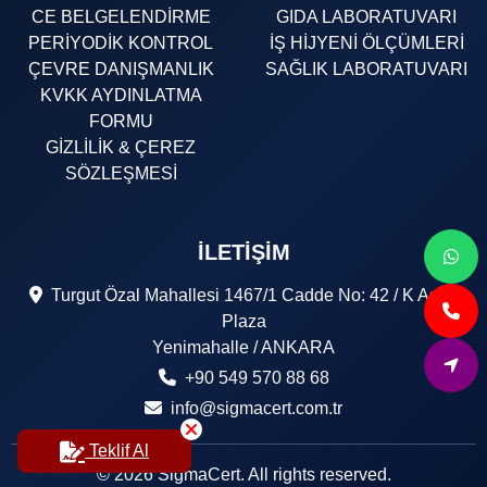
CE BELGELENDİRME
GIDA LABORATUVARI
PERİYODİK KONTROL
İŞ HİJYENİ ÖLÇÜMLERİ
ÇEVRE DANIŞMANLIK
SAĞLIK LABORATUVARI
KVKK AYDINLATMA
FORMU
GİZLİLİK & ÇEREZ
SÖZLEŞMESİ
İLETIŞIM
Turgut Özal Mahallesi 1467/1 Cadde No: 42 / K Astor
Plaza
Yenimahalle / ANKARA
+90 549 570 88 68
info@sigmacert.com.tr
Teklif Al
© 2026 SigmaCert. All rights reserved.