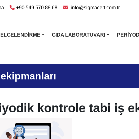
ma
+90 549 570 88 68
info@sigmacert.com.tr
BELGELENDİRME
GIDA LABORATUVARI
PERİYO
ş ekipmanları
iyodik kontrole tabi iş 