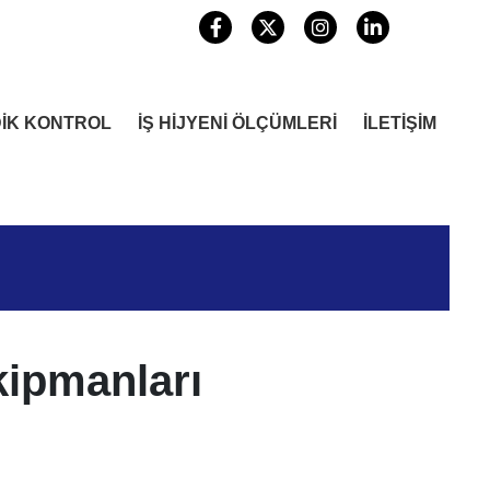
DİK KONTROL
İŞ HİJYENİ ÖLÇÜMLERİ
İLETİŞİM
ekipmanları