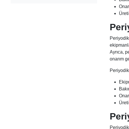
Onar
Üret
Peri
Periyodik
ekipmanla
Ayrıca, p
onarım ge
Periyodik
Ekip
Bakı
Onar
Üret
Peri
Periyodik