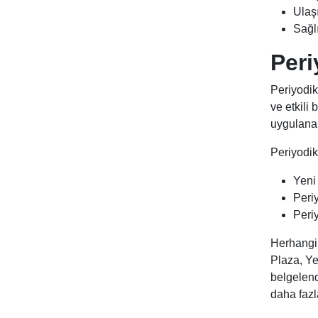
Ulaş
Sağl
Peri
Periyodik
ve etkili 
uygulanab
Periyodik
Yeni 
Peri
Periy
Herhangi 
Plaza, Ye
belgelen
daha fazla