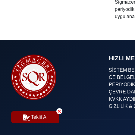
Sigmacer
periyodik
uygulanab
HIZLI M
SİSTEM B
CE BELGE
PERİYODİ
ÇEVRE DA
KVKK AYD
GİZLİLİK 
Teklif Al