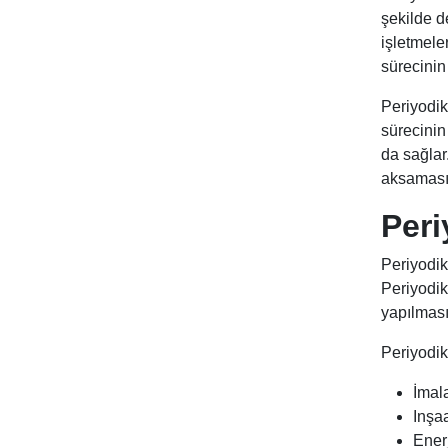
şekilde d
işletmele
sürecinin
Periyodik 
sürecinin 
da sağlar
aksaması 
Peri
Periyodik 
Periyodik
yapılması 
Periyodik
İmala
Inşaa
Enerj