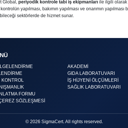
t Global,
periyodik kontrole tabi iş ekipmanları
ile ilgili olar
 kontrolün yapılması, bakımın yapılması ve onarımın yapılması b
ileceği sektörlerde de hizmet sunar.
ENÜ
ELGELENDİRME
AKADEMİ
LENDİRME
GIDA LABORATUVARI
K KONTROL
İŞ HİJYENİ ÖLÇÜMLERİ
NIŞMANLIK
SAĞLIK LABORATUVARI
INLATMA FORMU
& ÇEREZ SÖZLEŞMESİ
© 2026 SigmaCert. All rights reserved.