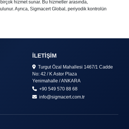
ak birçok hizmet sunar. Bu hizmetler arasında,
ulunur. Ayrıca, Sigmacert Global, periyodik kontrolün
İLETIŞIM
Turgut Özal Mahallesi 1467/1 Cadde
No: 42 / K Astor Plaza
Yenimahalle / ANKARA
+90 549 570 88 68
info@sigmacert.com.tr