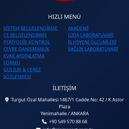
HIZLI MENÜ
SİSTEM BELGELENDİRME
AKADEMİ
CE BELGELENDİRME
GIDA LABORATUVARI
PERİYODİK KONTROL
İŞ HİJYENİ ÖLÇÜMLERİ
ÇEVRE DANIŞMANLIK
SAĞLIK LABORATUVARI
KVKK AYDINLATMA
FORMU
GİZLİLİK & ÇEREZ
SÖZLEŞMESİ
İLETIŞIM
Turgut Özal Mahallesi 1467/1 Cadde No: 42 / K Astor
Plaza
Yenimahalle / ANKARA
+90 549 570 88 68