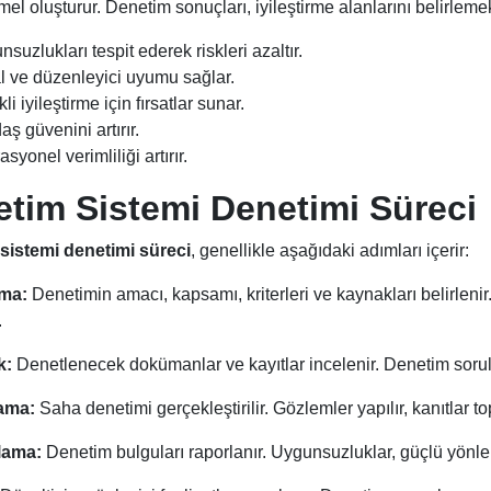
emel oluşturur. Denetim sonuçları, iyileştirme alanlarını belirlemek
suzlukları tespit ederek riskleri azaltır.
l ve düzenleyici uyumu sağlar.
li iyileştirme için fırsatlar sunar.
ş güvenini artırır.
syonel verimliliği artırır.
tim Sistemi Denetimi Süreci
sistemi denetimi süreci
, genellikle aşağıdaki adımları içerir:
ma:
Denetimin amacı, kapsamı, kriterleri ve kaynakları belirlenir
.
k:
Denetlenecek dokümanlar ve kayıtlar incelenir. Denetim sorula
ama:
Saha denetimi gerçekleştirilir. Gözlemler yapılır, kanıtlar to
lama:
Denetim bulguları raporlanır. Uygunsuzluklar, güçlü yönler ve