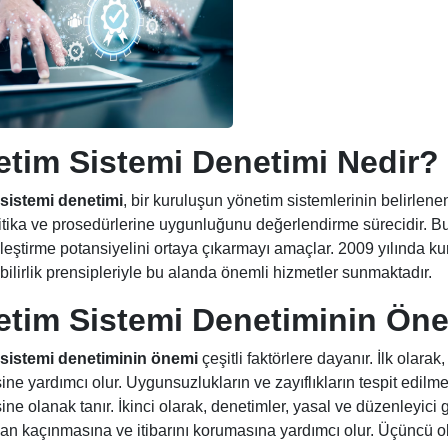
tim Sistemi Denetimi Nedir?
sistemi denetimi
, bir kuruluşun yönetim sistemlerinin belirlen
itika ve prosedürlerine uygunluğunu değerlendirme sürecidir. Bu de
yileştirme potansiyelini ortaya çıkarmayı amaçlar. 2009 yılında k
bilirlik prensipleriyle bu alanda önemli hizmetler sunmaktadır.
tim Sistemi Denetiminin Ön
sistemi denetiminin önemi
çeşitli faktörlere dayanır. İlk olarak
ne yardımcı olur. Uygunsuzlukların ve zayıflıkların tespit edil
sine olanak tanır. İkinci olarak, denetimler, yasal ve düzenleyici 
an kaçınmasına ve itibarını korumasına yardımcı olur. Üçüncü o