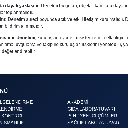
ta dayalı yaklaşım:
Denetim bulguları, objektif kanıtlara dayanm
lar toplanmalıdır.
şim:
Denetim süreci boyunca açık ve etkili iletişim kurulmalıdır. D
ri bildirim alınmalıdır.
sistemi denetimi
, kuruluşların yönetim sistemlerinin etkinliğini
nlama, uygulama ve takip ile kuruluşlar, risklerini yönetebilir, y
nı değerlendirebilir.
ENÜ
ELGELENDİRME
AKADEMİ
LENDİRME
GIDA LABORATUVARI
K KONTROL
İŞ HİJYENİ ÖLÇÜMLERİ
NIŞMANLIK
SAĞLIK LABORATUVARI