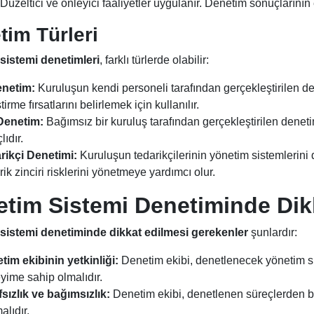
Düzeltici ve önleyici faaliyetler uygulanır. Denetim sonuçlarının et
tim Türleri
sistemi denetimleri
, farklı türlerde olabilir:
enetim:
Kuruluşun kendi personeli tarafından gerçekleştirilen den
ştirme fırsatlarını belirlemek için kullanılır.
Denetim:
Bağımsız bir kuruluş tarafından gerçekleştirilen denet
ıdır.
rikçi Denetimi:
Kuruluşun tedarikçilerinin yönetim sistemlerini 
ik zinciri risklerini yönetmeye yardımcı olur.
tim Sistemi Denetiminde Dik
sistemi denetiminde dikkat edilmesi gerekenler
şunlardır:
tim ekibinin yetkinliği:
Denetim ekibi, denetlenecek yönetim sis
yime sahip olmalıdır.
fsızlık ve bağımsızlık:
Denetim ekibi, denetlenen süreçlerden ba
lıdır.