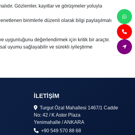
alıdır. Gözlemler, kayıtlar ve görüşmeler yoluyla
enetlenen birimlerle düzenli olarak bilgi paylaşılmalı
 ve uygunluğunu değerlendirmek için kritik bir araçtır.
asal uyumu sağlayabilir ve sürekli iyileştirme
İLETIŞIM
Turgut Özal Mahallesi 1467/1 Cadde
No: 42 / K Astor Plaza
Yenimahalle / ANKARA
+90 549 570 88 68