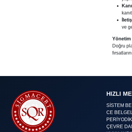
Kanı
kanıt
İleti
ve ge
Yönetim 
Doğru pla
fırsatları
HIZLI M
SİSTEM B
CE BELGE
PERİYODİ
ÇEVRE DA