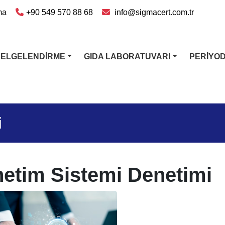
ma
+90 549 570 88 68
info@sigmacert.com.tr
BELGELENDİRME
GIDA LABORATUVARI
PERİYO
i
etim Sistemi Denetimi